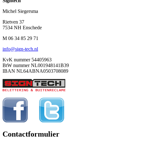
Signtech
Michel Siegersma
Rietven 37
7534 NH Enschede
M 06 34 85 29 71
info@sign-tech.nl
KvK nummer 54405963
BtW nummer NL001948141B39
IBAN NL64ABNA0503708089
Contactformulier